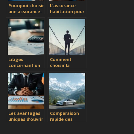
Pourquoi choisir
L’assurance
une assurance-
habitation pour
vie au
les étudiants
Luxembourg
sans revenu
pour sécuriser
votre
patrimoine ?
Litiges
Comment
concernant un
choisir la
prélèvement
mutuelle idéale
SPB : qu’est-ce
pour les
que c’est et
travailleurs
comment le
frontaliers
résilier
efficacement ?
Les avantages
Comparaison
uniques d’ouvrir
rapide des
une assurance
assurances
vie au
véhicules en