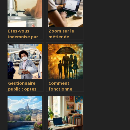
cas de panne ?
Etes-vous
Zoom sur le
indemnise par
métier de
votre assurance
courtier en
habitation pour
assurance
une panne de
retraite
chaudiere ?
Gestionnaire
Comment
public : optez
fonctionne
pour l’assurance
l’assurance vie
adaptée à vos
décès pour
activités
protéger vos
proches ?