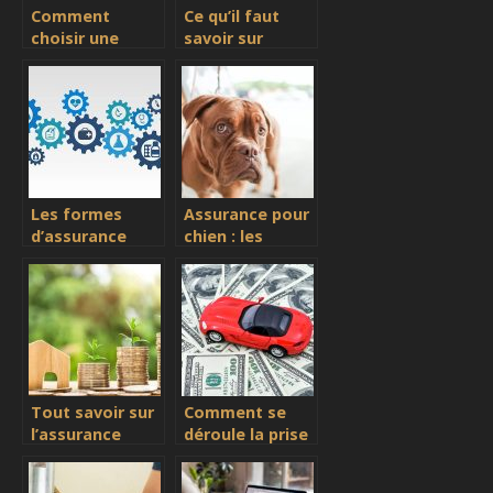
Comment
Ce qu’il faut
choisir une
savoir sur
complémentaire
l’assurance
santé qui vous
voyage pour
convient ?
l’Europe
Les formes
Assurance pour
d’assurance
chien : les
voyage en
conditions pour
Europe
y prétendre
Tout savoir sur
Comment se
l’assurance
déroule la prise
habitation
en charge de
mon véhicule en