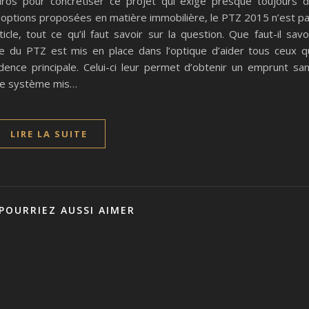
ros pour concrétiser ce projet qui exige presque toujours 
options proposées en matière immobilière, le PTZ 2015 n’est p
e, tout ce qu’il faut savoir sur la question. Que faut-il savo
e du PTZ est mis en place dans l’optique d’aider tous ceux q
ence principale. Celui-ci leur permet d’obtenir un emprunt sa
 le système mis…
LIRE LA SUITE
POURRIEZ AUSSI AIMER