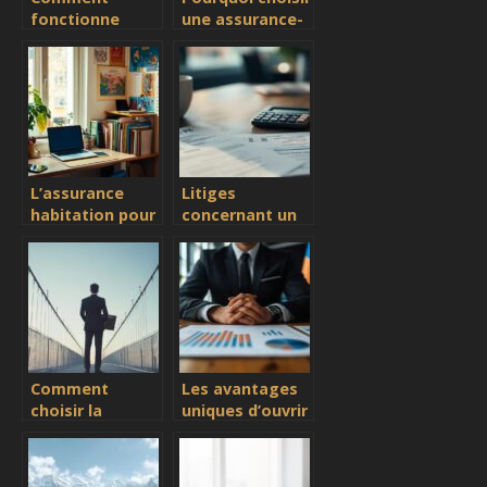
fonctionne
une assurance-
l’assurance vie
vie au
décès pour
Luxembourg
protéger vos
pour sécuriser
proches ?
votre
patrimoine ?
L’assurance
Litiges
habitation pour
concernant un
les étudiants
prélèvement
sans revenu
SPB : qu’est-ce
que c’est et
comment le
résilier
efficacement ?
Comment
Les avantages
choisir la
uniques d’ouvrir
mutuelle idéale
une assurance
pour les
vie au
travailleurs
Luxembourg