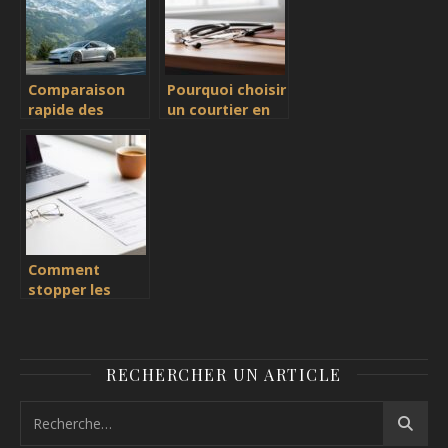
frontaliers
Comparaison
Pourquoi choisir
rapide des
un courtier en
assurances
assurance
véhicules en
spécialisé pour
Suisse
les
professionnels
de santé
Comment
stopper les
prélèvements
Chubb European
Group Limited :
guide complet
RECHERCHER UN ARTICLE
de résiliation