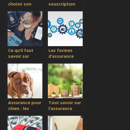
choisir son
souscription
assurance
automobile en
habitation?
ligne
Ce qu’il faut
Les formes
savoir sur
d’assurance
l’assurance
voyage en
voyage pour
Europe
l’Europe
Assurance pour
Tout savoir sur
chien : les
l’assurance
conditions pour
habitation
y prétendre