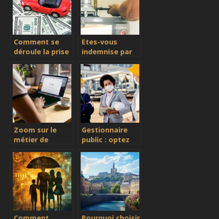
Comment se
Etes-vous
déroule la prise
indemnise par
en charge de
votre assurance
mon véhicule en
habitation pour
cas de panne ?
une panne de
chaudiere ?
Zoom sur le
Gestionnaire
métier de
public : optez
courtier en
pour l’assurance
assurance
adaptée à vos
retraite
activités
Comment
Pourquoi choisir