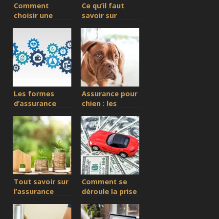
Comment
Ce qu’il faut
choisir une
savoir sur
complémentaire
l’assurance
santé qui vous
voyage pour
convient ?
l’Europe
Les formes
Assurance pour
d’assurance
chien : les
voyage en
conditions pour
Europe
y prétendre
Tout savoir sur
Comment se
l’assurance
déroule la prise
habitation
en charge de
mon véhicule en