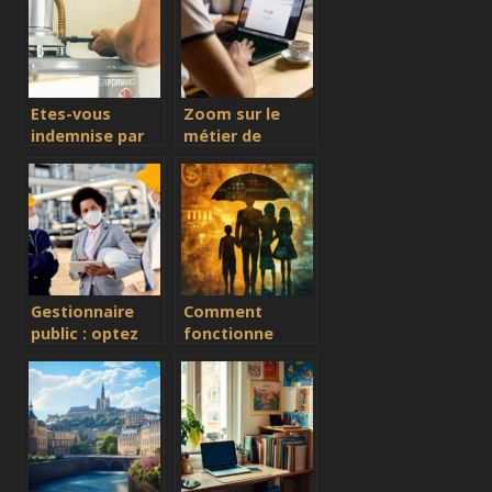
cas de panne ?
Etes-vous
Zoom sur le
indemnise par
métier de
votre assurance
courtier en
habitation pour
assurance
une panne de
retraite
chaudiere ?
Gestionnaire
Comment
public : optez
fonctionne
pour l’assurance
l’assurance vie
adaptée à vos
décès pour
activités
protéger vos
proches ?