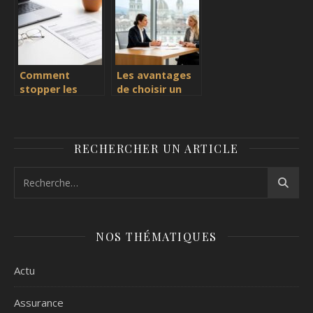
Suisse
les
professionnels
de santé
Comment
Les avantages
stopper les
de choisir un
prélèvements
courtier en
Chubb European
assurance à
Group Limited :
Genève pour
guide complet
vos besoins
RECHERCHER UN ARTICLE
de résiliation
NOS THÉMATIQUES
Actu
Assurance