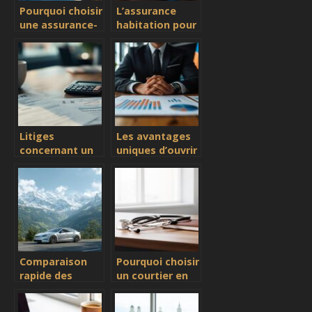
Pourquoi choisir
L’assurance
une assurance-
habitation pour
vie au
les étudiants
Luxembourg
sans revenu
pour sécuriser
votre
patrimoine ?
Litiges
Les avantages
concernant un
uniques d’ouvrir
prélèvement
une assurance
SPB : qu’est-ce
vie au
que c’est et
Luxembourg
comment le
résilier
efficacement ?
Comparaison
Pourquoi choisir
rapide des
un courtier en
assurances
assurance
véhicules en
spécialisé pour