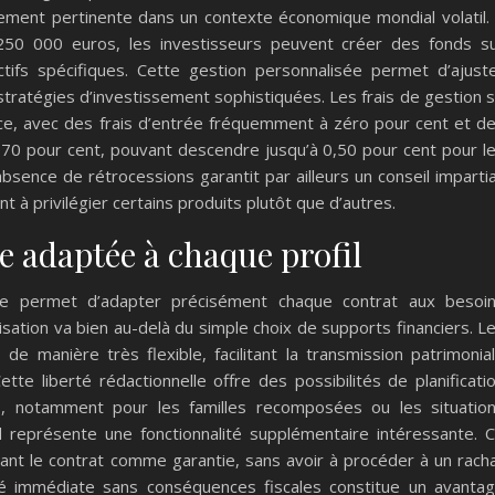
ièrement pertinente dans un contexte économique mondial volatil.
 250 000 euros, les investisseurs peuvent créer des fonds s
ifs spécifiques. Cette gestion personnalisée permet d’ajust
s stratégies d’investissement sophistiquées. Les frais de gestion 
nce, avec des frais d’entrée fréquemment à zéro pour cent et d
,70 pour cent, pouvant descendre jusqu’à 0,50 pour cent pour l
absence de rétrocessions garantit par ailleurs un conseil impartia
nt à privilégier certains produits plutôt que d’autres.
e adaptée à chaque profil
se permet d’adapter précisément chaque contrat aux besoi
isation va bien au-delà du simple choix de supports financiers. L
s
de manière très flexible, facilitant la transmission patrimonia
tte liberté rédactionnelle offre des possibilités de planificati
es, notamment pour les familles recomposées ou les situatio
 représente une fonctionnalité supplémentaire intéressante. 
ant le contrat comme garantie, sans avoir à procéder à un rach
idité immédiate sans conséquences fiscales constitue un avanta