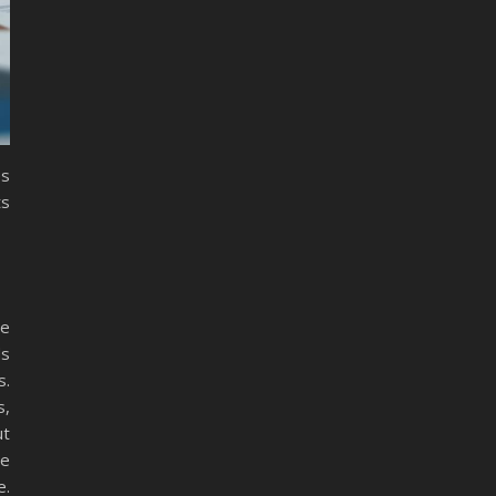
es
ts
ie
ds
s.
s,
ut
ne
e.