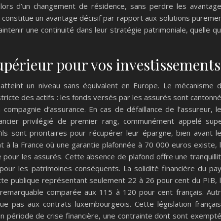
 lors d’un changement de résidence, sans perdre les avantag
le constitue un avantage décisif par rapport aux solutions pureme
intenir une continuité dans leur stratégie patrimoniale, quelle q
upérieur pour vos investissements
atteint un niveau sans équivalent en Europe. Le mécanisme 
tricte des actifs : les fonds versés par les assurés sont cantonn
a compagnie d’assurance. En cas de défaillance de l’assureur, l
éancier privilégié de premier rang, communément appelé sup
u’ils sont prioritaires pour récupérer leur épargne, bien avant l
nt à la France où une garantie plafonnée à 70 000 euros existe, 
 pour les assurés. Cette absence de plafond offre une tranquilli
e pour les patrimoines conséquents. La solidité financière du pa
tte publique représentant seulement 22 à 26 pour cent du PIB, 
remarquable comparée aux 115 à 120 pour cent français. Aut
que pas aux contrats luxembourgeois. Cette législation françai
en période de crise financière, une contrainte dont sont exempt