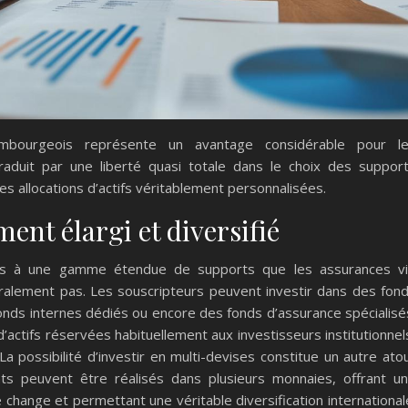
xembourgeois représente un avantage considérable pour l
traduit par une liberté quasi totale dans le choix des suppor
s allocations d’actifs véritablement personnalisées.
ent élargi et diversifié
ès à une gamme étendue de supports que les assurances v
éralement pas. Les souscripteurs peuvent investir dans des fon
fonds internes dédiés ou encore des fonds d’assurance spécialisé
’actifs réservées habituellement aux investisseurs institutionnel
a possibilité d’investir en multi-devises constitue un autre ato
nts peuvent être réalisés dans plusieurs monnaies, offrant u
e change et permettant une véritable diversification international