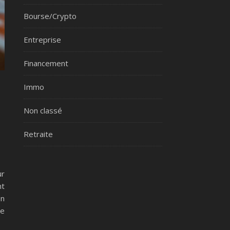
Bourse/Crypto
Entreprise
Financement
Immo
Non classé
Retraite
ur
nt
on
re