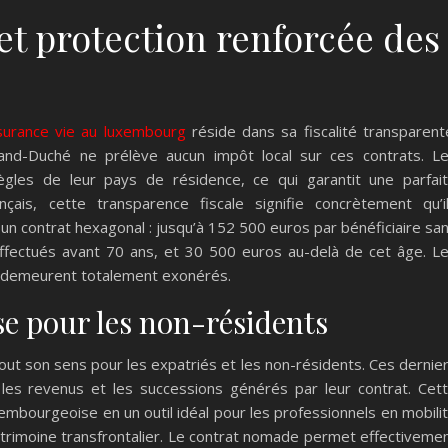
 et protection renforcée des
surance vie au luxembourg
réside dans sa fiscalité transparent
Grand-Duché ne prélève aucun impôt local sur ces contrats. L
ègles de leur pays de résidence, ce qui garantit une parfai
nçais, cette transparence fiscale signifie concrètement qu’i
 contrat hexagonal : jusqu’à 152 500 euros par bénéficiaire sa
ffectués avant 70 ans, et 30 500 euros au-delà de cet âge. L
s demeurent totalement exonérés.
se pour les non-résidents
out son sens pour les expatriés et les non-résidents. Ces dernie
les revenus et les successions générés par leur contrat. Cet
xembourgeoise en un outil idéal pour les professionnels en mobili
patrimoine transfrontalier. Le contrat nomade permet effectiveme