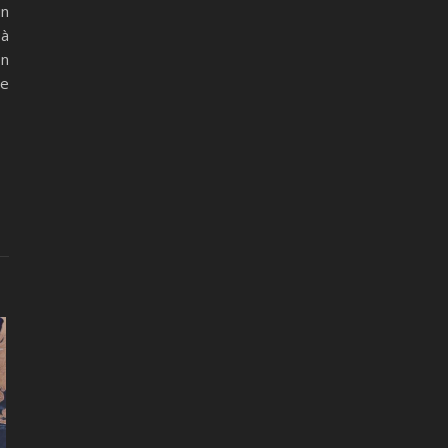
un
 à
on
se